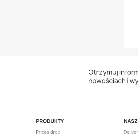
Otrzymuj infor
nowościach i w
PRODUKTY
NASZ
Prices drop
Delive